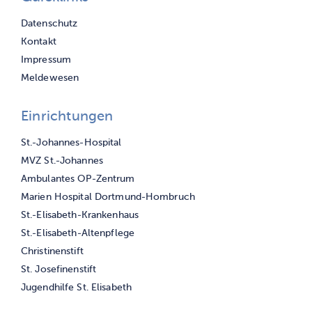
Navigation
Datenschutz
überspringen
Kontakt
Impressum
Meldewesen
Einrichtungen
Navigation
St.-Johannes-Hospital
überspringen
MVZ St.-Johannes
Ambulantes OP-Zentrum
Marien Hospital Dortmund-Hombruch
St.-Elisabeth-Krankenhaus
St.-Elisabeth-Altenpflege
Christinenstift
St. Josefinenstift
Jugendhilfe St. Elisabeth