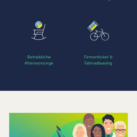
Betriebliche
Firmenticket &
Altersvorsorge
Fahrradleasing