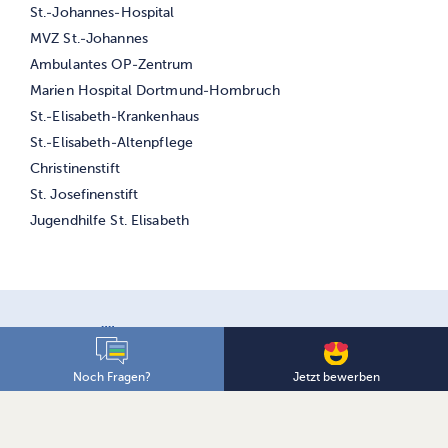
Navigation
St.-Johannes-Hospital
überspringen
MVZ St.-Johannes
Ambulantes OP-Zentrum
Marien Hospital Dortmund-Hombruch
St.-Elisabeth-Krankenhaus
St.-Elisabeth-Altenpflege
Christinenstift
St. Josefinenstift
Jugendhilfe St. Elisabeth
Jetzt bewerben
Noch Fragen?