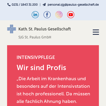
0231 / 1843 31 200
|
personal.sjg@paulus-gesellschaft.de
INTENSIVPFLEGE
Wir sind Profis
„Die Arbeit im Krankenhaus und
besonders auf der Intensivstation
ist hoch professionell. Da müssen
alle fachlich Ahnung haben.