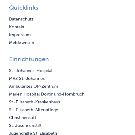
Quicklinks
Navigation
Datenschutz
überspringen
Kontakt
Impressum
Meldewesen
Einrichtungen
Navigation
St.-Johannes-Hospital
überspringen
MVZ St.-Johannes
Ambulantes OP-Zentrum
Marien Hospital Dortmund-Hombruch
St.-Elisabeth-Krankenhaus
St.-Elisabeth-Altenpflege
Christinenstift
St. Josefinenstift
Jugendhilfe St. Elisabeth