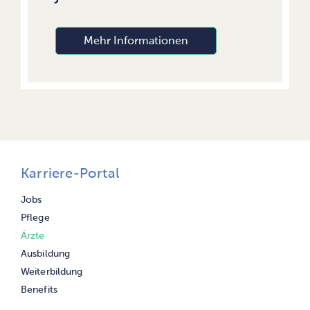
Mehr Informationen
Karriere-Portal
Navigation
Jobs
überspringen
Pflege
Ärzte
Ausbildung
Weiterbildung
Benefits